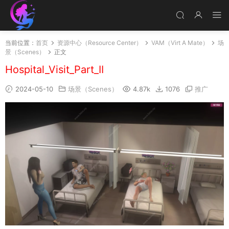
当前位置：
首页
资源中心（Resource Center）
VAM（Virt A Mate）
场
景（Scenes）
正文
Hospital_Visit_Part_II
2024-05-10
场景（Scenes）
4.87k
1076
推广