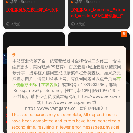
场景（Scenes）
场景（Scenes）
汉化版魔改7_夜上海_4+原版
汉化版Sex_Machina_Extend
ed_version_5&性爱机器_扩
展版
3天前
3天前
荐
本站资源依赖齐全，依赖都经过补全和错误二次修正，错误
信息更少，实物截屏(PS裁剪)，百度云盘+城通云盘双链接同
步分享，搜索框关键词查找或按菜单栏分类查找。如果您无
法显示图片，请使用科学上网。有任何问题可以点击页面
右
下侧悬浮图标
【
在线客服
】或加QQ：1739908496，邮箱：
Beixigames@proton.me
。推广可获10%佣金(10%+1%上
不封顶)。请各位会员收藏本站网址 https://www.beixi.vip
或 https://www.beixi.games 或
场景（Scenes）
场景（Scenes）
https://www.vamgame.cc，欢迎您的加入！
This site resources rely on complete, All dependencies
Sex_Machina_Extended_ve
汉化版Hotel_Shower_Pleas
have been completed and errors have been corrected a
rsion_5
ure_3&酒店淋浴的乐趣
second time, resulting in fewer error messages,physical
3天前
3天前