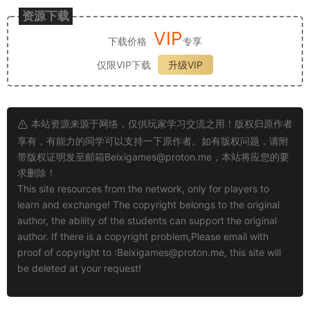
资源下载
VIP
下载价格
专享
仅限VIP下载
升级VIP
本站资源来源于网络，仅供玩家学习交流之用！版权归原作者
享有，有能力的同学可以支持一下原作者。如有版权问题，请附
带版权证明发至邮箱
Beixigames@proton.me
，本站将应您的要
求删除！
This site resources from the network, only for players to
learn and exchange! The copyright belongs to the original
author, the ability of the students can support the original
author. If there is a copyright problem,Please email with
proof of copyright to :
Beixigames@proton.me
, this site will
be deleted at your request!