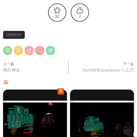
32
2
VAMSOY
上一篇
下一篇
凤行神女
VamGirlExperience-1_0_15
猜你喜欢
荐