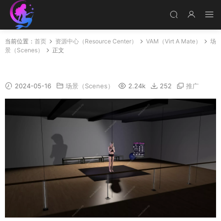
当前位置：
首页
资源中心（Resource Center）
VAM（Virt A Mate）
场
景（Scenes）
正文
028-Stretching-Routine
2024-05-16
场景（Scenes）
2.24k
252
推广