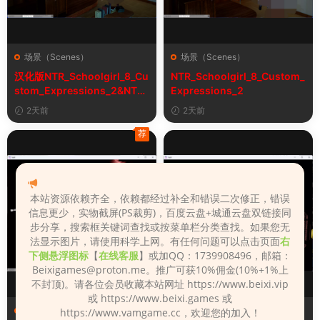
场景（Scenes）
场景（Scenes）
汉化版NTR_Schoolgirl_8_Cu
NTR_Schoolgirl_8_Custom_
stom_Expressions_2&NTR
Expressions_2
女学生8自定义表情
2天前
2天前
荐
本站资源依赖齐全，依赖都经过补全和错误二次修正，错误
信息更少，实物截屏(PS裁剪)，百度云盘+城通云盘双链接同
步分享，搜索框关键词查找或按菜单栏分类查找。如果您无
法显示图片，请使用科学上网。有任何问题可以点击页面
右
下侧悬浮图标
【
在线客服
】或加QQ：1739908496，邮箱：
Beixigames@proton.me
。推广可获10%佣金(10%+1%上
不封顶)。请各位会员收藏本站网址 https://www.beixi.vip
或 https://www.beixi.games 或
场景（Scenes）
场景（Scenes）
https://www.vamgame.cc，欢迎您的加入！