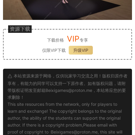
资源下载
VIP
下载价格
专享
仅限VIP下载
升级VIP
本站资源来源于网络，仅供玩家学习交流之用！版权归原作者
享有，有能力的同学可以支持一下原作者。如有版权问题，请附
带版权证明发至邮箱
Beixigames@proton.me
，本站将应您的要
求删除！
This site resources from the network, only for players to
learn and exchange! The copyright belongs to the original
author, the ability of the students can support the original
author. If there is a copyright problem,Please email with
proof of copyright to :
Beixigames@proton.me
, this site will