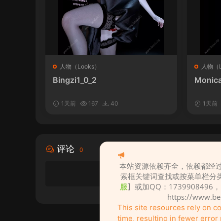
人物（Looks）
人物（L
Bingzi1_0_2
Monica
1天前
167
40
1天前
评论
0
本站资源依赖齐全，依赖都经过
索框关键词查找或按菜单栏分
服
】或加QQ：1739908496
https://www.b
This site resources rely on 
time, resulting in fewer erro