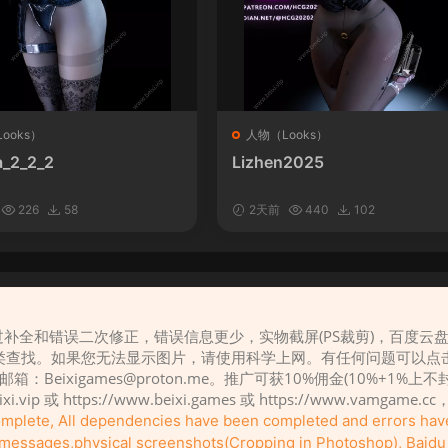
ooks）
人物（Looks）
_2_2_2
Lizhen2025
226
58
2天前
440
102
补全和错误二次修正，错误信息更少，实物截屏(PS裁剪)，百度云
请先
登录
类查找。如果您无法显示图片，请使用科学上网。有任何问题可以点
，邮箱：
Beixigames@proton.me
。推广可获10%佣金(10%+1%上
eixi.vip 或 https://www.beixi.games 或 https://www.vamg
complete, All dependencies have been completed and errors ha
r messages,physical screenshots(Cropping in Photoshop), Baidu c