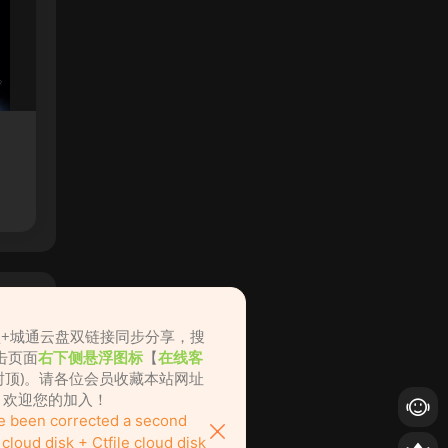
盘+城通云盘双链接同步分享，搜
击页面
右下侧悬浮图标
【
在线客
不封顶)。请各位会员收藏本站网址
ame.cc，欢迎您的加入！
ve been corrected a second
loud disk + Ctfile cloud disk