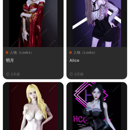
人物（Looks）
人物（Looks）
明月
Alice
3天前
3天前