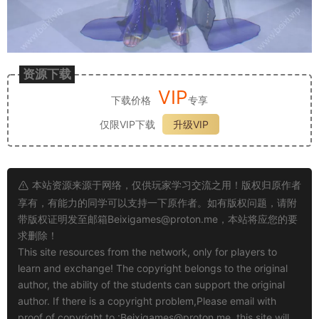
资源下载
VIP
下载价格
专享
仅限VIP下载
升级VIP
本站资源来源于网络，仅供玩家学习交流之用！版权归原作者
享有，有能力的同学可以支持一下原作者。如有版权问题，请附
带版权证明发至邮箱
Beixigames@proton.me
，本站将应您的要
求删除！
This site resources from the network, only for players to
learn and exchange! The copyright belongs to the original
author, the ability of the students can support the original
author. If there is a copyright problem,Please email with
proof of copyright to :
Beixigames@proton.me
, this site will