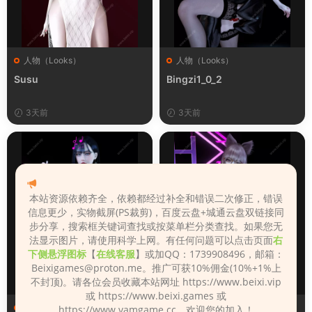
人物（Looks）
人物（Looks）
Susu
Bingzi1_0_2
3天前
3天前
本站资源依赖齐全，依赖都经过补全和错误二次修正，错误
信息更少，实物截屏(PS裁剪)，百度云盘+城通云盘双链接同
步分享，搜索框关键词查找或按菜单栏分类查找。如果您无
法显示图片，请使用科学上网。有任何问题可以点击页面
右
下侧悬浮图标
【
在线客服
】或加QQ：1739908496，邮箱：
Beixigames@proton.me
。推广可获10%佣金(10%+1%上
不封顶)。请各位会员收藏本站网址 https://www.beixi.vip
或 https://www.beixi.games 或
人物（Looks）
人物（Looks）
https://www.vamgame.cc，欢迎您的加入！