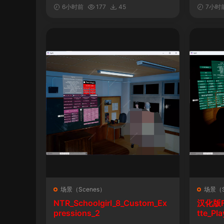
&车！性！钱！音乐！自定义表情
6小时前
177
45
7小时
场景（Scenes）
场景（S
NTR_Schoolgirl_8_Custom_Ex
汉化版Fal
pressions_2
tte_P
陨落》