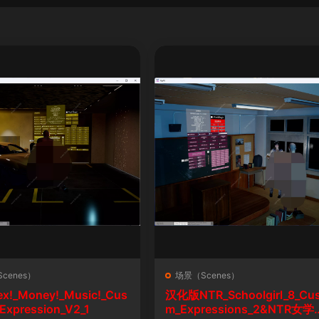
cenes）
场景（Scenes）
ex!_Money!_Music!_Cus
汉化版NTR_Schoolgirl_8_Cu
Expression_V2_1
m_Expressions_2&NTR女学