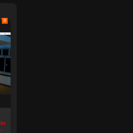
荐
sto
生8