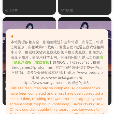
3周前
3周前
本站资源依赖齐全，依赖都经过补全和错误二次修正，错误
信息更少，实物截屏(PS裁剪)，百度云盘+城通云盘双链接同
步分享，搜索框关键词查找或按菜单栏分类查找。如果您无
法显示图片，请使用科学上网。有任何问题可以点击页面
右
下侧悬浮图标
【
在线客服
】或加QQ：1739908496，邮箱：
Beixigames@proton.me
。推广可获10%佣金(10%+1%上
不封顶)。请各位会员收藏本站网址 https://www.beixi.vip
或 https://www.beixi.games 或
服装（Clothing）
服装（Clothing）
https://www.vamgame.cc，欢迎您的加入！
This site resources rely on complete, All dependencies
Leopard_print_office_suit
Lacquer_leather_two_tone_
have been completed and errors have been corrected a
tight_mini_skirt
second time, resulting in fewer error messages,physical
3周前
3周前
screenshots(Cropping in Photoshop), Baidu cloud disk +
Ctfile cloud disk double links, search box keywords to