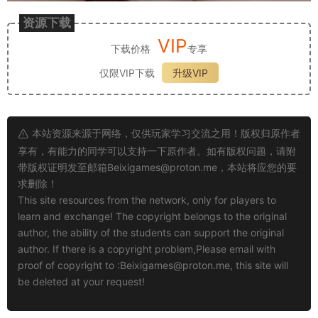
资源下载
VIP
下载价格
专享
仅限VIP下载
升级VIP
本站资源来源于网络，仅供玩家学习交流之用！版权归原作者
享有，有能力的同学可以支持一下原作者。如有版权问题，请附
带版权证明发至邮箱
Beixigames@proton.me
，本站将应您的要
求删除！
This site resources from the network, only for players to
learn and exchange! The copyright belongs to the original
author, the ability of the students can support the original
author. If there is a copyright problem,Please email with
proof of copyright to :
Beixigames@proton.me
, this site will
be deleted at your request!