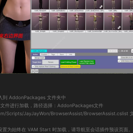
件放入到 AddonPackages 文件夹中
件进行加载，路径选择：AddonPackages文件
m/Scripts/JayJayWon/BrowserAssist/BrowserAssist.cslist 
t 设置为始终在 VAM Start 时加载，请导航至会话插件预设页面