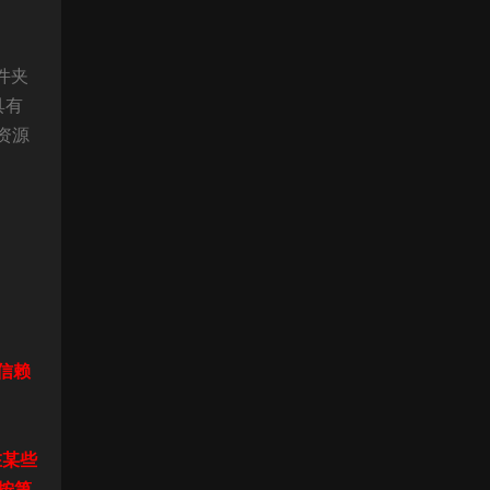
件夹
具有
资源
得信赖
在某些
按第