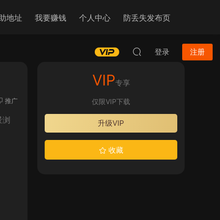
助地址
我要赚钱
个人中心
防丢失发布页
登录
注册
VIP
专享
推广
仅限VIP下载
景浏
升级VIP
收藏