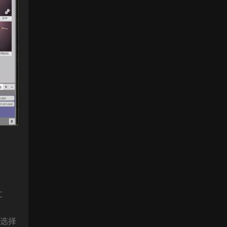
文
。选择