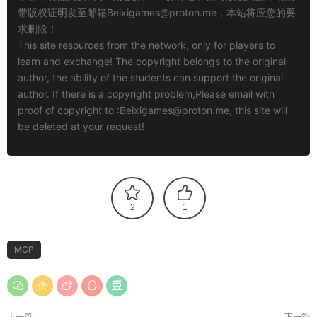
带版权证明发至邮箱
Beixigames@proton.me
，本站将应您的要
求删除！
This site resources from the network, only for players to
learn and exchange! The copyright belongs to the original
author, the ability of the students can support the original
author. If there is a copyright problem,Please email with
proof of copyright to :
Beixigames@proton.me
, this site will
be deleted at your request!
2
1
MCP
上一篇
下一篇