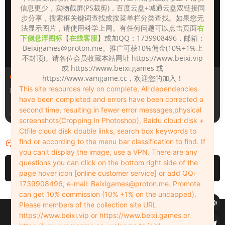
信息更少，实物截屏(PS裁剪)，百度云盘+城通云盘双链接同
步分享，搜索框关键词查找或按菜单栏分类查找。如果您无
法显示图片，请使用科学上网。有任何问题可以点击页面
右
下侧悬浮图标
【
在线客服
】或加QQ：1739908496，邮箱：
Beixigames@proton.me
。推广可获10%佣金(10%+1%上
不封顶)。请各位会员收藏本站网址 https://www.beixi.vip
或 https://www.beixi.games 或
人物（Looks）
人物（Looks）
https://www.vamgame.cc，欢迎您的加入！
This site resources rely on complete, All dependencies
Monica_2_2_2
Lizhen2025
have been completed and errors have been corrected a
second time, resulting in fewer error messages,physical
3天前
3天前
screenshots(Cropping in Photoshop), Baidu cloud disk +
Ctfile cloud disk double links, search box keywords to
find or according to the menu bar classification to find. If
评论
0
you can't display the image, use a VPN. There are any
questions you can click on the bottom right side of the
请先
登录
page hover icon [online customer service] or add QQ:
1739908496, e-mail:
Beixigames@proton.me
. Promote
can get 10% commission (10% +1% on the uncapped).
Please members of the collection site URL
Copyleft © 2022-2026 beixi.vip - All Rights Freedom！
https://www.beixi.vip or https://www.beixi.games or
创作不易！有能力的同学可以去支持一下原创作者（我们绝对支持），当然