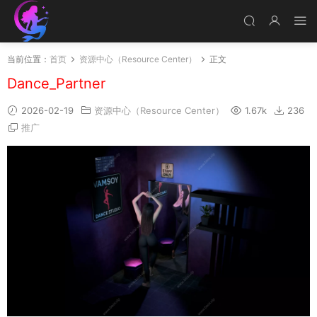
当前位置：
首页
资源中心（Resource Center）
正文
Dance_Partner
2026-02-19
资源中心（Resource Center）
1.67k
236
推广