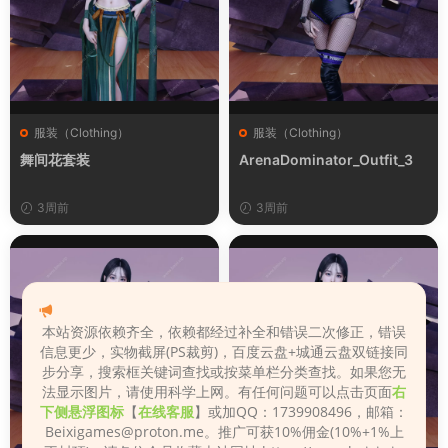
服装（Clothing）
服装（Clothing）
舞间花套装
ArenaDominator_Outfit_3
3周前
3周前
本站资源依赖齐全，依赖都经过补全和错误二次修正，错误
信息更少，实物截屏(PS裁剪)，百度云盘+城通云盘双链接同
步分享，搜索框关键词查找或按菜单栏分类查找。如果您无
法显示图片，请使用科学上网。有任何问题可以点击页面
右
下侧悬浮图标
【
在线客服
】或加QQ：1739908496，邮箱：
Beixigames@proton.me
。推广可获10%佣金(10%+1%上