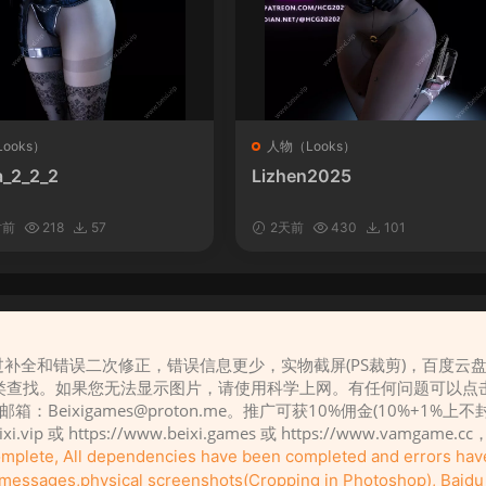
ooks）
人物（Looks）
_2_2_2
Lizhen2025
时前
218
57
2天前
430
101
补全和错误二次修正，错误信息更少，实物截屏(PS裁剪)，百度云
请先
登录
类查找。如果您无法显示图片，请使用科学上网。有任何问题可以点
，邮箱：
Beixigames@proton.me
。推广可获10%佣金(10%+1%上
eixi.vip 或 https://www.beixi.games 或 https://www.vamg
complete, All dependencies have been completed and errors ha
r messages,physical screenshots(Cropping in Photoshop), Baidu c