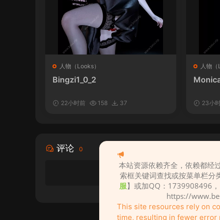
人物（Looks）
人物（L
Bingzi1_0_2
Monica
22小时前
158
37
23小
评论
0
本站资源依赖齐全，依赖都经过
索框关键词查找或按菜单栏分
服
】或加QQ：1739908496
https://www.b
This site resources rely on 
time, resulting in fewer erro