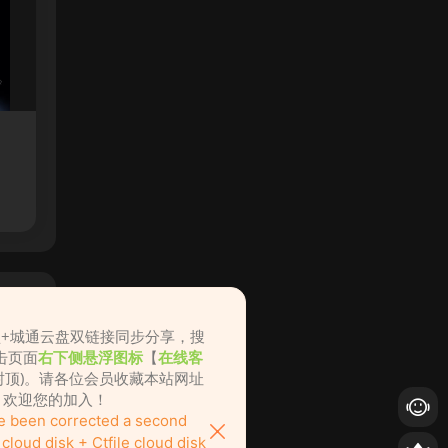
盘+城通云盘双链接同步分享，搜
击页面
右下侧悬浮图标
【
在线客
不封顶)。请各位会员收藏本站网址
ame.cc，欢迎您的加入！
ve been corrected a second
loud disk + Ctfile cloud disk