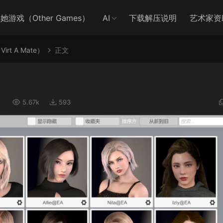
她游戏（Other Games）
AI
下载解压说明
艺术家资
irt A Mate）
正文
）
5.67k
593