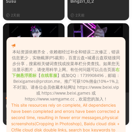
Susu
Bingzi1_0_2
2天前
2天前
本站资源依赖齐全，依赖都经过补全和错误二次修正，错误
信息更少，实物截屏(PS裁剪)，百度云盘+城通云盘双链接同
步分享，搜索框关键词查找或按菜单栏分类查找。如果您无
法显示图片，请使用科学上网。有任何问题可以点击页面
右
下侧悬浮图标
【
在线客服
】或加QQ：1739908496，邮箱：
Beixigames@proton.me
。推广可获10%佣金(10%+1%上
不封顶)。请各位会员收藏本站网址 https://www.beixi.vip
或 https://www.beixi.games 或
人物（Looks）
人物（Looks）
https://www.vamgame.cc，欢迎您的加入！
This site resources rely on complete, All dependencies
Monica_2_2_2
Lizhen2025
have been completed and errors have been corrected a
second time, resulting in fewer error messages,physical
2天前
3天前
screenshots(Cropping in Photoshop), Baidu cloud disk +
Ctfile cloud disk double links, search box keywords to