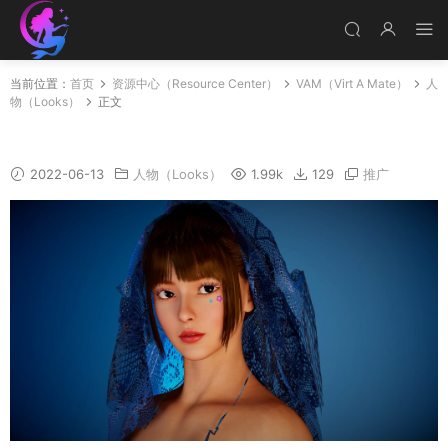
当前位置：
首页
资源中心（Resource Center）
VAM（Virt A Mate）
人
物（Looks）
正文
Joohee
2022-06-13
人物（Looks）
1.99k
129
推广