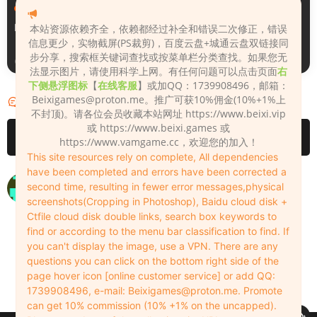
人物（Looks）
人物（Looks）
Monica_2_2_2
Lizhen2025
本站资源依赖齐全，依赖都经过补全和错误二次修正，错误
信息更少，实物截屏(PS裁剪)，百度云盘+城通云盘双链接同
步分享，搜索框关键词查找或按菜单栏分类查找。如果您无
10小时前
1天前
法显示图片，请使用科学上网。有任何问题可以点击页面
右
下侧悬浮图标
【
在线客服
】或加QQ：1739908496，邮箱：
Beixigames@proton.me
。推广可获10%佣金(10%+1%上
评论
2
不封顶)。请各位会员收藏本站网址 https://www.beixi.vip
或 https://www.beixi.games 或
请先
登录
https://www.vamgame.cc，欢迎您的加入！
This site resources rely on complete, All dependencies
have been completed and errors have been corrected a
哥或姐 停更这么久求弄个Archer的焰灵姬吧，祝您爱圆情
second time, resulting in fewer error messages,physical
圆，花好月圆，人缘财源，源源不断！新年快乐！新年好！
screenshots(Cropping in Photoshop), Baidu cloud disk +
Ctfile cloud disk double links, search box keywords to
353784
2023-01-25
0
find or according to the menu bar classification to find. If
没看公告吗？除夕_初八 停更9天
you can't display the image, use a VPN. There are any
questions you can click on the bottom right side of the
smdd
2023-01-26
0
page hover icon [online customer service] or add QQ:
1739908496, e-mail:
Beixigames@proton.me
. Promote
can get 10% commission (10% +1% on the uncapped).