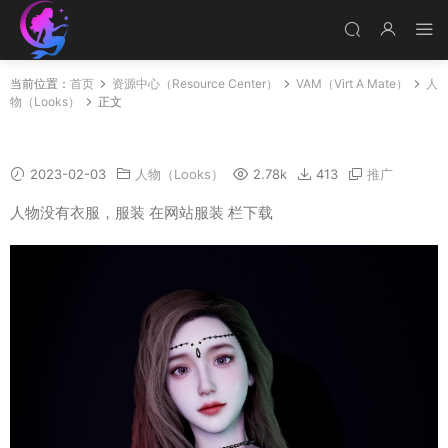
当前位置：
首页
资源中心（Resource Center）
VAM（Virt A Mate）
人
物（Looks）
正文
YaFu
2023-02-03
人物（Looks）
2.78k
413
推广
人物没有衣服，服装 在网站服装 栏下载