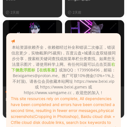
2天前
2天前
本站资源依赖齐全，依赖都经过补全和错误二次修正，错误
信息更少，实物截屏(PS裁剪)，百度云盘+城通云盘双链接同
步分享，搜索框关键词查找或按菜单栏分类查找。如果您无
法显示图片，请使用科学上网。有任何问题可以点击页面
右
下侧悬浮图标
【
在线客服
】或加QQ：1739908496，邮箱：
Beixigames@proton.me
。推广可获10%佣金(10%+1%上
不封顶)。请各位会员收藏本站网址 https://www.beixi.vip
或 https://www.beixi.games 或
人物（Looks）
人物（Looks）
https://www.vamgame.cc，欢迎您的加入！
This site resources rely on complete, All dependencies
Monica_2_2_2
Lizhen2025
have been completed and errors have been corrected a
second time, resulting in fewer error messages,physical
2天前
3天前
screenshots(Cropping in Photoshop), Baidu cloud disk +
Ctfile cloud disk double links, search box keywords to