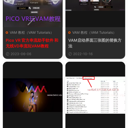
VAM 教程（VAM Tutorials）
VAM 教程（VAM Tutorials）
Pico VR 官方串流助手软件 和
VAM启动界面三张图的替换方
无线VD串流玩VAM教程
法
2023-06-06
2022-10-16