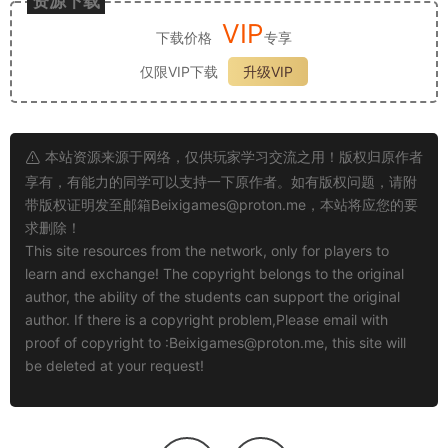
资源下载
VIP
下载价格
专享
仅限VIP下载
升级VIP
本站资源来源于网络，仅供玩家学习交流之用！版权归原作者
享有，有能力的同学可以支持一下原作者。如有版权问题，请附
带版权证明发至邮箱
Beixigames@proton.me
，本站将应您的要
求删除！
This site resources from the network, only for players to
learn and exchange! The copyright belongs to the original
author, the ability of the students can support the original
author. If there is a copyright problem,Please email with
proof of copyright to :
Beixigames@proton.me
, this site will
be deleted at your request!