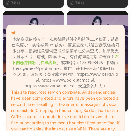
3周前
3周前
本站资源依赖齐全，依赖都经过补全和错误二次修正，错误
信息更少，实物截屏(PS裁剪)，百度云盘+城通云盘双链接同
步分享，搜索框关键词查找或按菜单栏分类查找。如果您无
法显示图片，请使用科学上网。有任何问题可以点击页面
右
下侧悬浮图标
【
在线客服
】或加QQ：1739908496，邮箱：
Beixigames@proton.me
。推广可获10%佣金(10%+1%上
不封顶)。请各位会员收藏本站网址 https://www.beixi.vip
或 https://www.beixi.games 或
服装（Clothing）
服装（Clothing）
https://www.vamgame.cc，欢迎您的加入！
This site resources rely on complete, All dependencies
Leopard_print_office_suit
Lacquer_leather_two_tone_
have been completed and errors have been corrected a
tight_mini_skirt
second time, resulting in fewer error messages,physical
3周前
3周前
screenshots(Cropping in Photoshop), Baidu cloud disk +
Ctfile cloud disk double links, search box keywords to
find or according to the menu bar classification to find. If
评论
0
you can't display the image, use a VPN. There are any