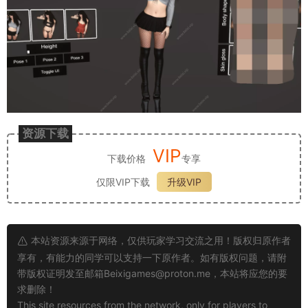
资源下载
VIP
下载价格
专享
仅限VIP下载
升级VIP
本站资源来源于网络，仅供玩家学习交流之用！版权归原作者
享有，有能力的同学可以支持一下原作者。如有版权问题，请附
带版权证明发至邮箱
Beixigames@proton.me
，本站将应您的要
求删除！
This site resources from the network, only for players to