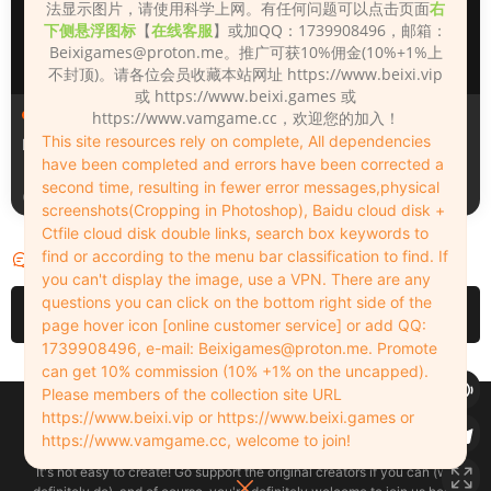
法显示图片，请使用科学上网。有任何问题可以点击页面
右
下侧悬浮图标
【
在线客服
】或加QQ：1739908496，邮箱：
Beixigames@proton.me
。推广可获10%佣金(10%+1%上
不封顶)。请各位会员收藏本站网址 https://www.beixi.vip
或 https://www.beixi.games 或
人物（Looks）
人物（Looks）
https://www.vamgame.cc，欢迎您的加入！
This site resources rely on complete, All dependencies
Monica_2_2_2
Lizhen2025
have been completed and errors have been corrected a
second time, resulting in fewer error messages,physical
3天前
4天前
screenshots(Cropping in Photoshop), Baidu cloud disk +
Ctfile cloud disk double links, search box keywords to
find or according to the menu bar classification to find. If
评论
0
you can't display the image, use a VPN. There are any
questions you can click on the bottom right side of the
请先
登录
page hover icon [online customer service] or add QQ:
1739908496, e-mail:
Beixigames@proton.me
. Promote
can get 10% commission (10% +1% on the uncapped).
Please members of the collection site URL
Copyleft © 2022-2026 beixi.vip - All Rights Freedom！
https://www.beixi.vip or https://www.beixi.games or
创作不易！有能力的同学可以去支持一下原创作者（我们绝对支持），当然
https://www.vamgame.cc, welcome to join!
了，您加入这里我们也绝对欢迎！
It's not easy to create! Go support the original creators if you can (we