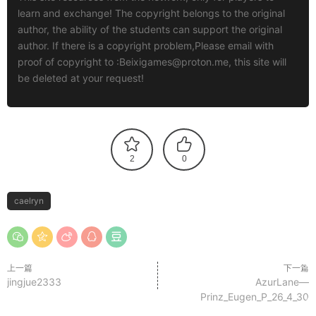
learn and exchange! The copyright belongs to the original
author, the ability of the students can support the original
author. If there is a copyright problem,Please email with
proof of copyright to :
Beixigames@proton.me
, this site will
be deleted at your request!
2
0
caelryn
上一篇
下一篇
jingjue2333
AzurLane—
Prinz_Eugen_P_26_4_30